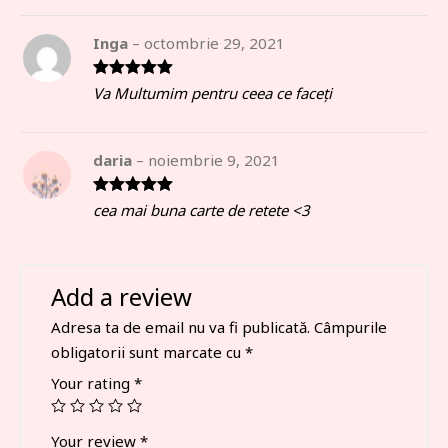
Inga
–
octombrie 29, 2021
Rated
5
out
Va Multumim pentru ceea ce faceți
of 5
daria
–
noiembrie 9, 2021
Rated
5
out
cea mai buna carte de retete <3
of 5
Add a review
Adresa ta de email nu va fi publicată.
Câmpurile
obligatorii sunt marcate cu
*
Your rating
*
Your review
*