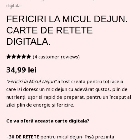
digitala.
FERICIRI LA MICUL DEJUN.
CARTE DE RETETE
DIGITALA.
(
4
customer reviews)
Rated
4
5.00
34,99
lei
out of 5
based on
customer
“Fericiri la Micul Dejun”
a fost creata pentru toți aceia
ratings
care isi doresc un mic dejun cu adevărat gustos, plin de
nutrienți, ușor si rapid de preparat, pentru un început al
zilei plin de energie și fericire.
Ce va oferă aceasta carte digitala?
–
30 DE REȚETE
pentru micul dejun- însă prezinta