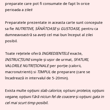
preparate care pot fi consumate de fapt în orice
perioada a zilei!
Preparatele prezentate in aceasta carte sunt concepute
sa fie
NUTRITIVE
,
SĂNĂTOASE
și
GUSTOASE
, pentru ca
dumneavoastră sa aveți cel mai bun început al zilei
posibil.
Toate rețetele oferă
INGREDIENTELE
exacte,
INSTRUCȚIUNI
simple și ușor de urmat,
SFATURI,
VALORILE NUTRIȚIONALE
per porție (calorii,
macronutrienti) si
TIMPUL
de preparare (care se
încadrează in intervalul de 5-20min).
Exista multe opțiuni
slab calorice
, optiuni
proteice
, opțiuni
vegane
, opțiuni f
ără niciun fel de coacere
și opțiuni
gata in
cel mai scurt timp posibil.