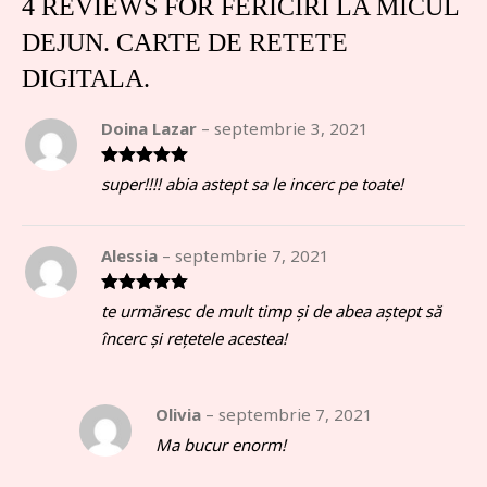
4 REVIEWS FOR
FERICIRI LA MICUL
DEJUN. CARTE DE RETETE
DIGITALA.
Doina Lazar
–
septembrie 3, 2021
Rated
5
out
super!!!! abia astept sa le incerc pe toate!
of 5
Alessia
–
septembrie 7, 2021
Rated
5
out
te urmăresc de mult timp și de abea aștept să
of 5
încerc și rețetele acestea!
Olivia
–
septembrie 7, 2021
Ma bucur enorm!