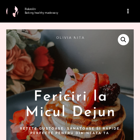
Bakeoliv
Baking healthy made easy