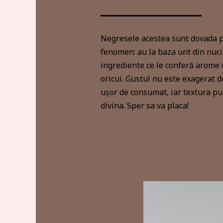
Negresele acestea sunt dovada p
fenomen: au la baza unt din nuci 
ingrediente ce le conferă arome d
oricui. Gustul nu este exagerat d
ușor de consumat, iar textura pu
divina. Sper sa va placa!