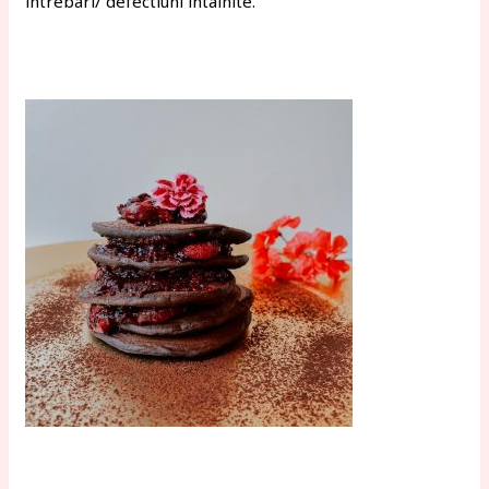
intrebari/ defectiuni intalnite.